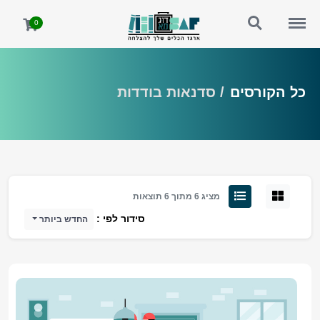
http://study.saf.co.il/search
http://study.saf.co.il/menu
0
כל הקורסים
סדנאות בודדות
מציג 6 מתוך 6 תוצאות
סידור לפי :
החדש ביותר