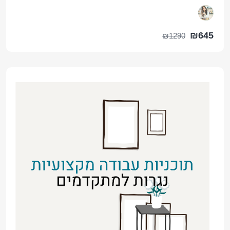
₪645
₪1290