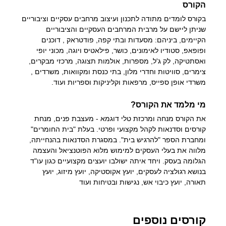
הקורס
בקורס לומדים מתודה לתכנון ועיצוב מרחבים עסקיים וציבוריים
שניתן ליישם על מרבית המרחבים העסקיים והציבוריים
הקיימים, ביניהם: מסעדות ובתי קפה, פודטראק , דוכנים
ופופאפ, סטודיו לאימונים, כושר, פילאטיס ויוגה, מכוני יופי
ואסתטיקה, לק ג'ל, מספרות, אולמות תצוגה, מרכזי מבקרים,
צימרים, סוויטות וחדרי מלון, בתי כנסת ומקוואות, משרדים ,
משרדי אופן ספייס, מרפאות וקליניקות וספריות ועוד.
מי מלמד את הקורס?
את הקורס מנחה ומרכזת טלי דוגמא - מעצבת פנים, מנחת
קורסים וסדנאות לקהל מקצועי ופרטי. בעלת "בית החומרים"
ומחברת הספר "להרגיש בית". במסגרת הסדנאות בהנחייתה,
מלווה את בעלי העסקים למימוש מלוא הפוטנציאל והעצמה
הגלומה בעסק. ויחד איתה ישולבו יועצים מקצועיים כגון עו"ד
בנושא רגולציה לעסקים, יועץ אקוסטיקה, יועץ מיזוג, יועץ
תאורה, יועץ כיבוי אש, נגישות ובטיחות ועוד
קורסים נוספים