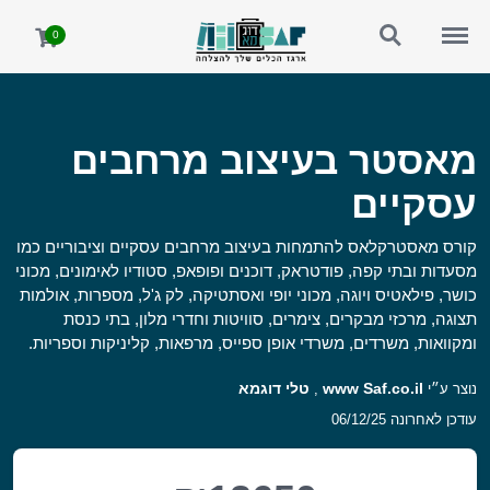
http://study.saf.co.il/search
http://study.saf.co.il/menu
0
מאסטר בעיצוב מרחבים
עסקיים
קורס מאסטרקלאס להתמחות בעיצוב מרחבים עסקיים וציבוריים כמו
מסעדות ובתי קפה, פודטראק, דוכנים ופופאפ, סטודיו לאימונים, מכוני
כושר, פילאטיס ויוגה, מכוני יופי ואסתטיקה, לק ג'ל, מספרות, אולמות
תצוגה, מרכזי מבקרים, צימרים, סוויטות וחדרי מלון, בתי כנסת
ומקוואות, משרדים, משרדי אופן ספייס, מרפאות, קליניקות וספריות.
www Saf.co.il
טלי דוגמא
נוצר ע״י
,
עודכן לאחרונה 06/12/25